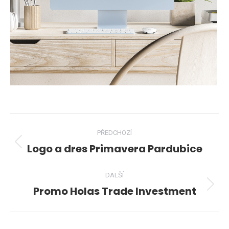
Project
PŘEDCHOZÍ
navigation
Logo a dres Primavera Pardubice
Previous
project:
DALŠÍ
Promo Holas Trade Investment
Next
project: